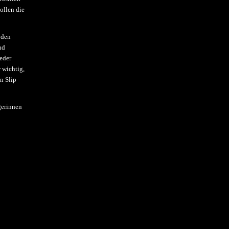
ollen die
 den
nd
eder
 wichtig,
n Slip
gerinnen